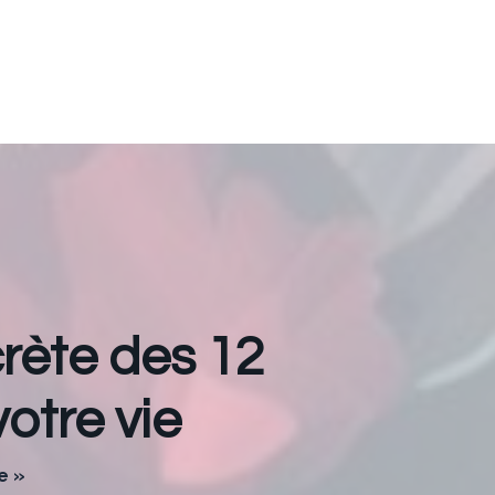
crète des 12
otre vie
e »