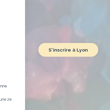
S'inscrire à Lyon
onne
 une 2e