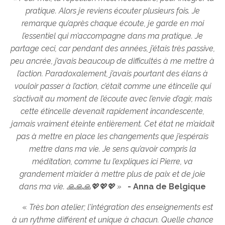
pratique. Alors je reviens écouter plusieurs fois. Je
remarque qu’après chaque écoute, je garde en moi
l’essentiel qui m’accompagne dans ma pratique. Je
partage ceci, car pendant des années, j’étais très passive,
peu ancrée, j’avais beaucoup de difficultés à me mettre à
l’action. Paradoxalement, j’avais pourtant des élans à
vouloir passer à l’action, c’était comme une étincelle qui
s’activait au moment de l’écoute avec l’envie d’agir, mais
cette étincelle devenait rapidement incandescente,
jamais vraiment éteinte entièrement. Cet état ne m’aidait
pas à mettre en place les changements que j’espérais
mettre dans ma vie. Je sens qu’avoir compris la
méditation, comme tu l’expliques ici Pierre, va
grandement m’aider à mettre plus de paix et de joie
dans ma vie. 🙏🙏🙏💖💖💖 »
- Anna de Belgique
«
Très bon atelier; l'intégration des enseignements est
à un rythme différent et unique à chacun. Quelle chance