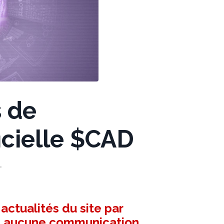
s de
ficielle $CAD
.
ctualités du site par
ez aucune communication