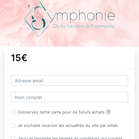
15€
help_outline
Conservez cette carte pour de futurs achats
Je souhaite recevoir les actualités du site par email.
J’ai lu et j’accepte les termes et conditions qui suivent,